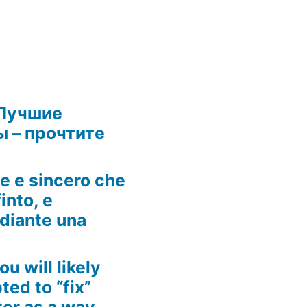
Лучшие
 – прочтите
he e sincero che
into, e
ediante una
ou will likely
ed to “fix”
ter as a way