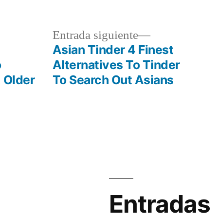
en
a
Siguiente
Entrada siguiente
r:
entrada:
Asian Tinder 4 Finest
o
Alternatives To Tinder
 Older
To Search Out Asians
Entradas