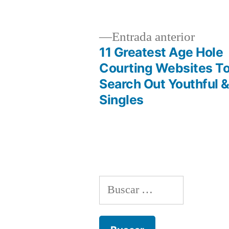
por
Entrad
Entrada anterior
anterio
11 Greatest Age Hole
Navegación
Courting Websites T
Search Out Youthful &
de
Singles
entradas
Buscar: