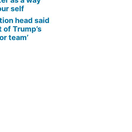
ur self
tion head said
t of Trump’s
for team’