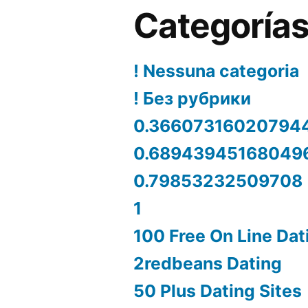
Categoría
! Nessuna categoria
! Без рубрики
0.36607316020794
0.68943945168049
0.79853232509708
1
100 Free On Line Dat
2redbeans Dating
50 Plus Dating Sites