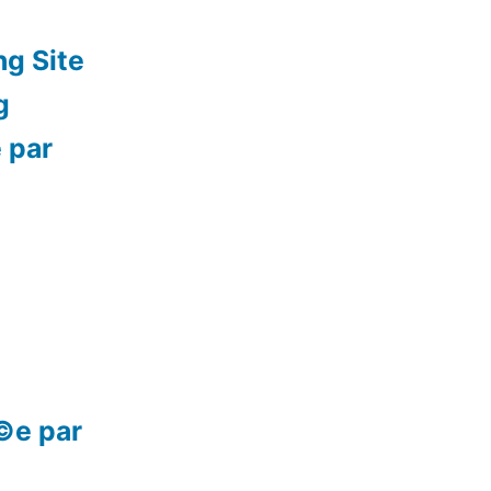
ng Site
g
 par
©e par