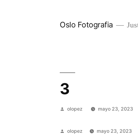
Ir
al
Oslo Fotografia
Just
contenido
3
Publicada
olopez
mayo 23, 2023
por
Publicada
olopez
mayo 23, 2023