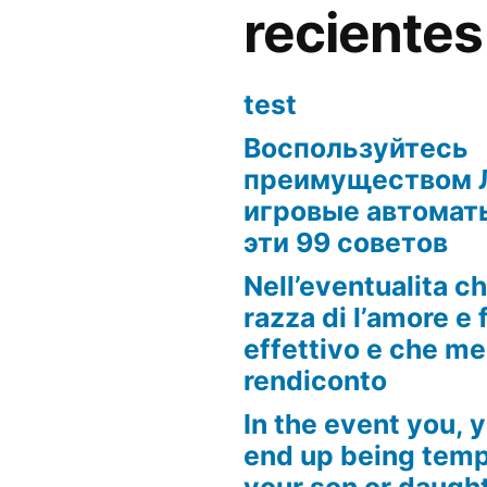
recientes
test
Воспользуйтесь
преимуществом 
игровые автоматы
эти 99 советов
Nell’eventualita c
razza di l’amore e f
effettivo e che m
rendiconto
In the event you, y
end up being tempt
your son or daugh