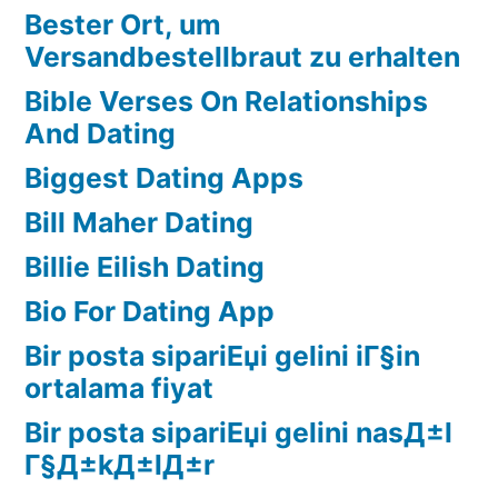
Bester Ort, um
Versandbestellbraut zu erhalten
Bible Verses On Relationships
And Dating
Biggest Dating Apps
Bill Maher Dating
Billie Eilish Dating
Bio For Dating App
Bir posta sipariЕџi gelini iГ§in
ortalama fiyat
Bir posta sipariЕџi gelini nasД±l
Г§Д±kД±lД±r