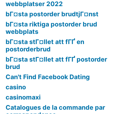
webbplatser 2022
bГ¤sta postorder brudtjГ¤nst
bГ¤sta riktiga postorder brud
webbplats
bГ¤sta stГ¤llet att fГҐ en
postorderbrud
bГ¤sta stГ¤llet att fГҐ postorder
brud
Can't Find Facebook Dating
casino
casinomaxi
Catalogues de la commande par