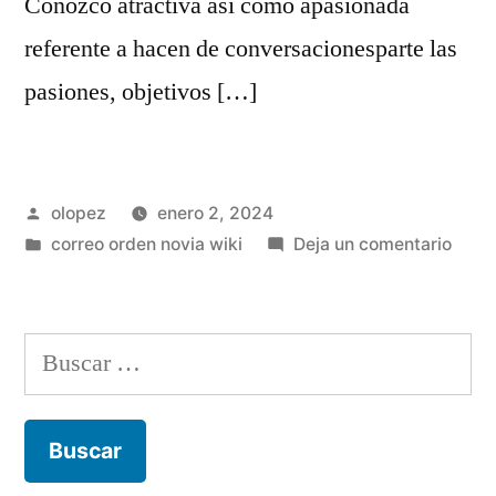
Conozco atractiva asi­ como apasionada
referente a hacen de conversacionesparte las
pasiones, objetivos […]
Publicada
olopez
enero 2, 2024
por
Publicada
en
correo orden novia wiki
Deja un comentario
en
Perm
cual
el
Buscar:
inscri
infor
y
no
ha