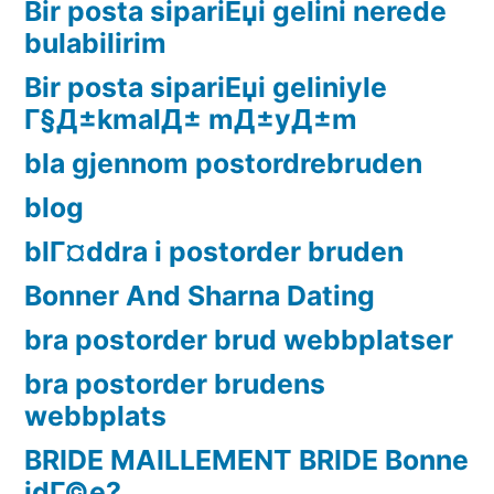
Bir posta sipariЕџi gelini nerede
bulabilirim
Bir posta sipariЕџi geliniyle
Г§Д±kmalД± mД±yД±m
bla gjennom postordrebruden
blog
blГ¤ddra i postorder bruden
Bonner And Sharna Dating
bra postorder brud webbplatser
bra postorder brudens
webbplats
BRIDE MAILLEMENT BRIDE Bonne
idГ©e?