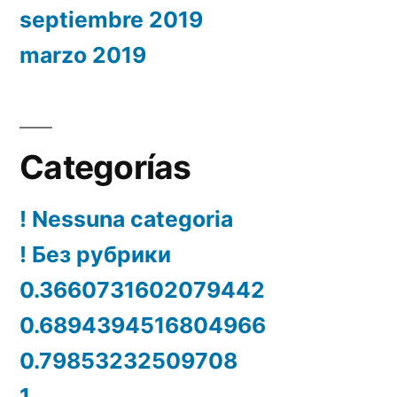
septiembre 2019
marzo 2019
Categorías
! Nessuna categoria
! Без рубрики
0.3660731602079442
0.6894394516804966
0.79853232509708
1