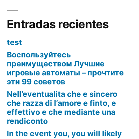
trans
encu
Entradas recientes
sobr
cuest
test
de
ti
Воспользуйтесь
mism
преимуществом Лучшие
lleva
игровые автоматы – прочтите
tiem
эти 99 советов
Nell’eventualita che e sincero
che razza di l’amore e finto, e
effettivo e che mediante una
rendiconto
In the event you, you will likely