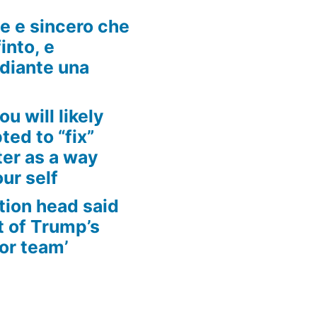
he e sincero che
into, e
ediante una
ou will likely
ed to “fix”
ter as a way
ur self
tion head said
t of Trump’s
for team’