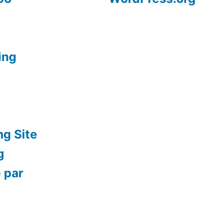
ing
ng Site
g
 par