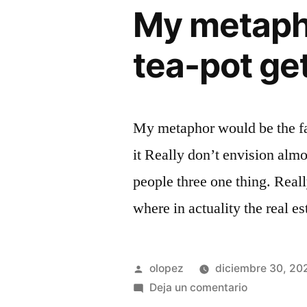
My metapho
tea-pot get 
My metaphor would be the fact
it Really don’t envision alm
people three one thing. Reall
where in actuality the real es
Publicada
olopez
diciembre 30, 20
por
en
Deja un comentario
My