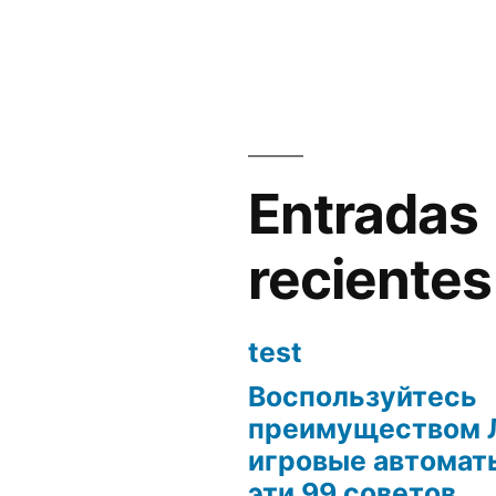
Entradas
recientes
test
Воспользуйтесь
преимуществом 
игровые автоматы
эти 99 советов