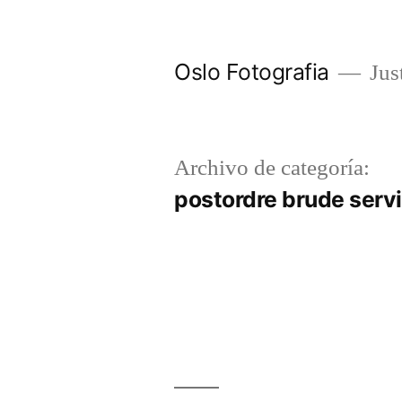
Ir
al
Oslo Fotografia
Just
contenido
Archivo de categoría:
postordre brude serv