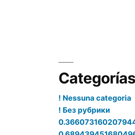
Categoría
! Nessuna categoria
! Без рубрики
0.36607316020794
0.68943945168049