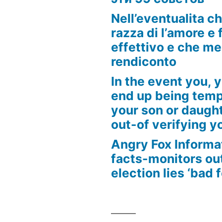
Nell’eventualita c
razza di l’amore e f
effettivo e che m
rendiconto
In the event you, y
end up being tempt
your son or daugh
out-of verifying yo
Angry Fox Informa
facts-monitors ou
election lies ‘bad 