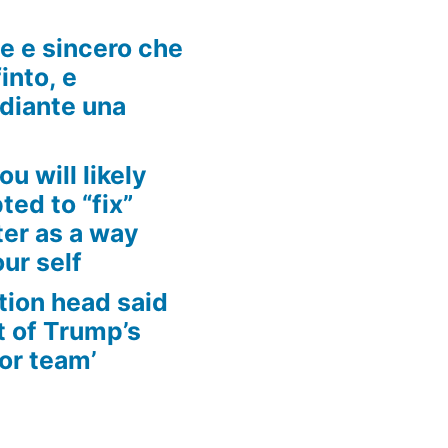
he e sincero che
into, e
ediante una
ou will likely
ed to “fix”
ter as a way
ur self
tion head said
t of Trump’s
for team’