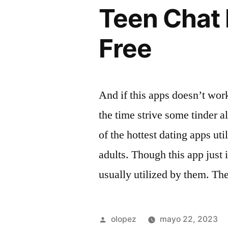
Teen Chat 
Free
And if this apps doesn’t wor
the time strive some tinder a
of the hottest dating apps ut
adults. Though this app just 
usually utilized by them. T
Publicada
olopez
mayo 22, 2023