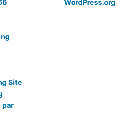
66
WordPress.org
ing
ng Site
g
 par