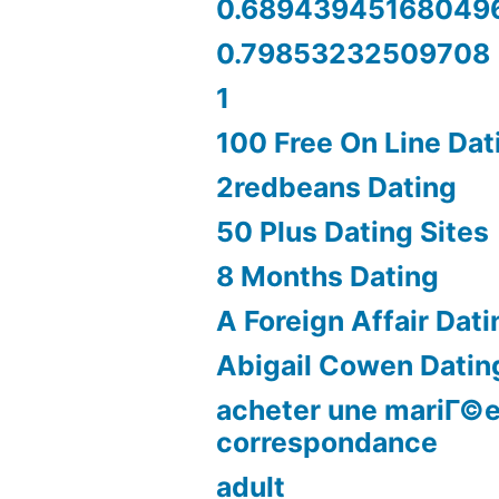
0.68943945168049
0.79853232509708
1
100 Free On Line Dat
2redbeans Dating
50 Plus Dating Sites
8 Months Dating
A Foreign Affair Dati
Abigail Cowen Datin
acheter une mariГ©e
correspondance
adult