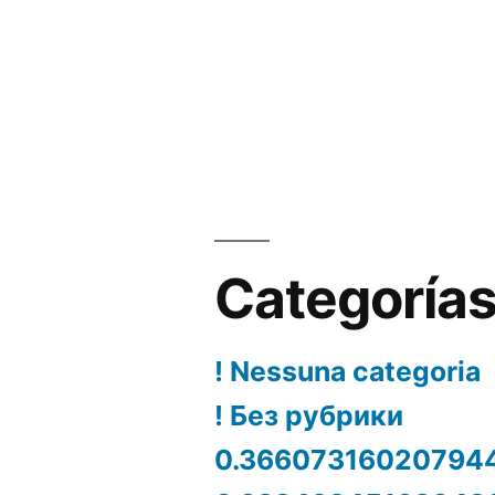
Categoría
! Nessuna categoria
! Без рубрики
0.36607316020794