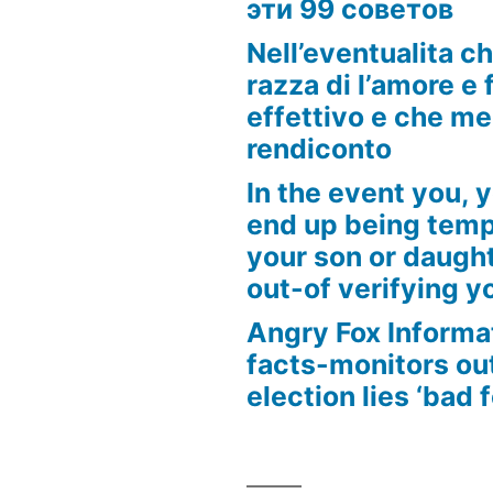
эти 99 советов
Nell’eventualita c
razza di l’amore e f
effettivo e che m
rendiconto
In the event you, y
end up being tempt
your son or daugh
out-of verifying yo
Angry Fox Informa
facts-monitors ou
election lies ‘bad 