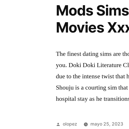
Mods Sims
Movies Xx
The finest dating sims are t
you. Doki Doki Literature Clu
due to the intense twist tha
Shouju is a courting sim that
hospital stay as he transitio
Publicada
olopez
mayo 25, 2023