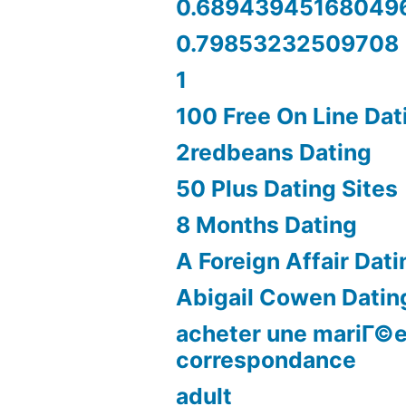
0.68943945168049
0.79853232509708
1
100 Free On Line Dat
2redbeans Dating
50 Plus Dating Sites
8 Months Dating
A Foreign Affair Dati
Abigail Cowen Datin
acheter une mariГ©e
correspondance
adult