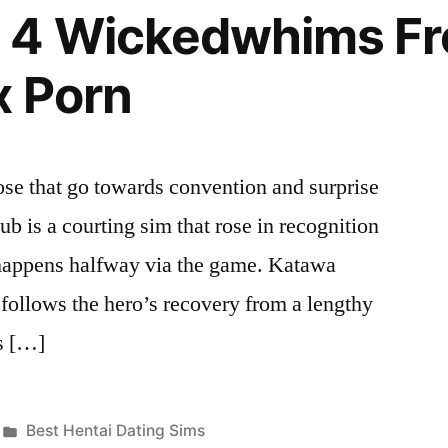
 4 Wickedwhims Fr
x Porn
hose that go towards convention and surprise
b is a courting sim that rose in recognition
t happens halfway via the game. Katawa
 follows the hero’s recovery from a lengthy
ns […]
Publicada
Best Hentai Dating Sims