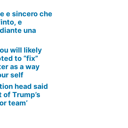
he e sincero che
into, e
ediante una
ou will likely
ed to “fix”
ter as a way
ur self
tion head said
t of Trump’s
for team’