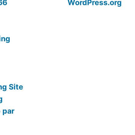
66
WordPress.org
ing
ng Site
g
 par