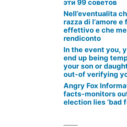
эти 99 советов
Nell’eventualita c
razza di l’amore e f
effettivo e che m
rendiconto
In the event you, y
end up being tempt
your son or daugh
out-of verifying yo
Angry Fox Informa
facts-monitors ou
election lies ‘bad 