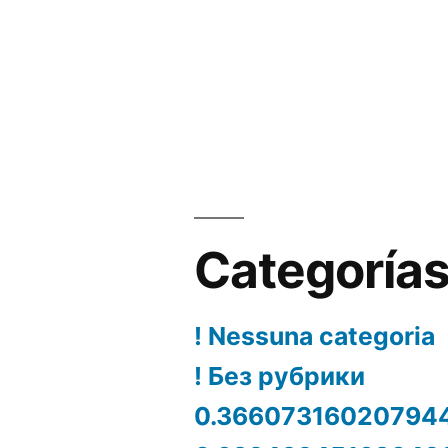
Categoría
! Nessuna categoria
! Без рубрики
0.36607316020794