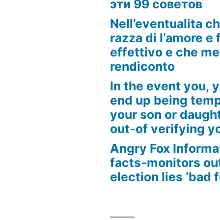
эти 99 советов
Nell’eventualita c
razza di l’amore e f
effettivo e che m
rendiconto
In the event you, y
end up being tempt
your son or daugh
out-of verifying yo
Angry Fox Informa
facts-monitors ou
election lies ‘bad 