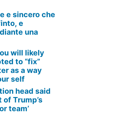
he e sincero che
into, e
ediante una
ou will likely
ed to “fix”
ter as a way
ur self
tion head said
t of Trump’s
for team’