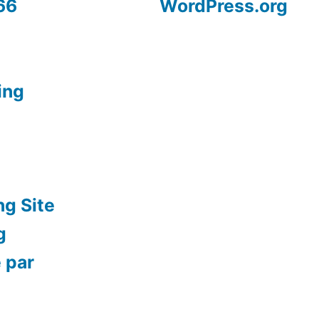
66
WordPress.org
ing
ng Site
g
 par