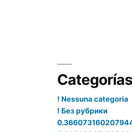
Categoría
! Nessuna categoria
! Без рубрики
0.36607316020794