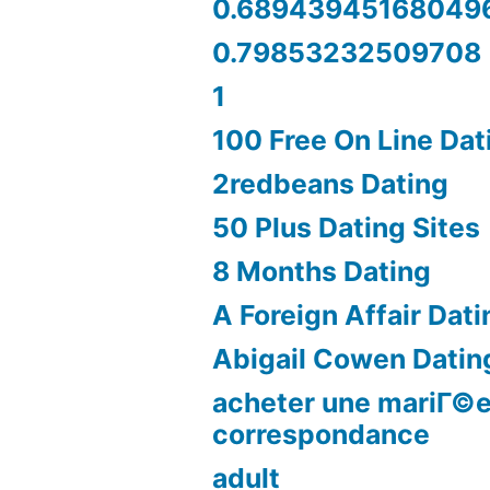
0.68943945168049
0.79853232509708
1
100 Free On Line Dat
2redbeans Dating
50 Plus Dating Sites
8 Months Dating
A Foreign Affair Dati
Abigail Cowen Datin
acheter une mariГ©e
correspondance
adult