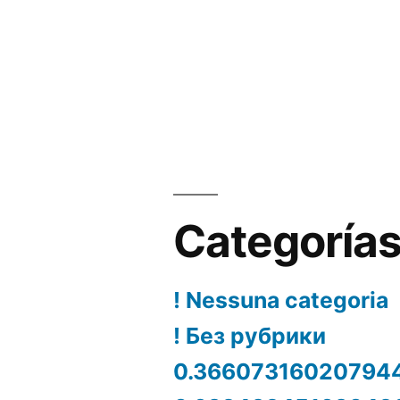
Categoría
! Nessuna categoria
! Без рубрики
0.36607316020794