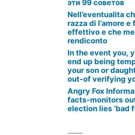
эти 99 советов
Nell’eventualita c
razza di l’amore e f
effettivo e che m
rendiconto
In the event you, y
end up being tempt
your son or daugh
out-of verifying yo
Angry Fox Informa
facts-monitors ou
election lies ‘bad 