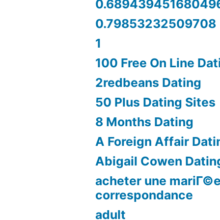
0.68943945168049
0.79853232509708
1
100 Free On Line Dat
2redbeans Dating
50 Plus Dating Sites
8 Months Dating
A Foreign Affair Dati
Abigail Cowen Datin
acheter une mariГ©e
correspondance
adult