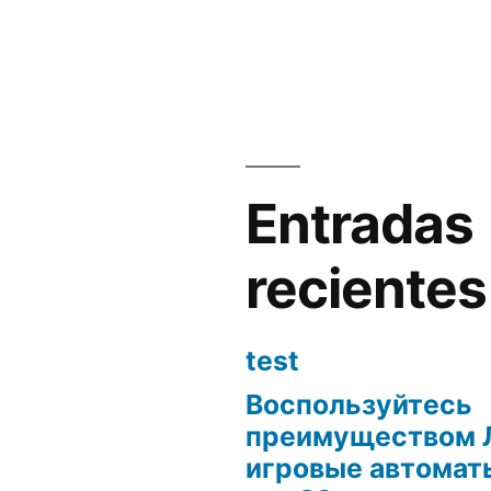
en
Entradas
recientes
test
Воспользуйтесь
преимуществом 
игровые автоматы