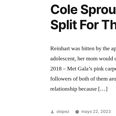
Cole Sprou
Split For 
Reinhart was bitten by the a
adolescent, her mom would d
2018 – Met Gala’s pink carp
followers of both of them ar
relationship because […]
Publicada
olopez
mayo 22, 2023