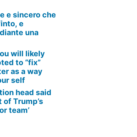
he e sincero che
into, e
ediante una
ou will likely
ed to “fix”
ter as a way
ur self
tion head said
t of Trump’s
for team’