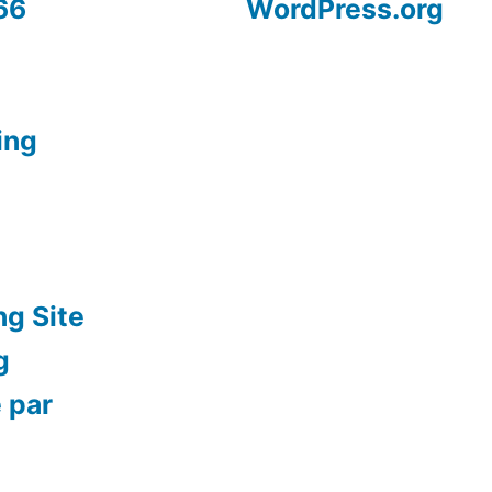
66
WordPress.org
ing
ng Site
g
 par