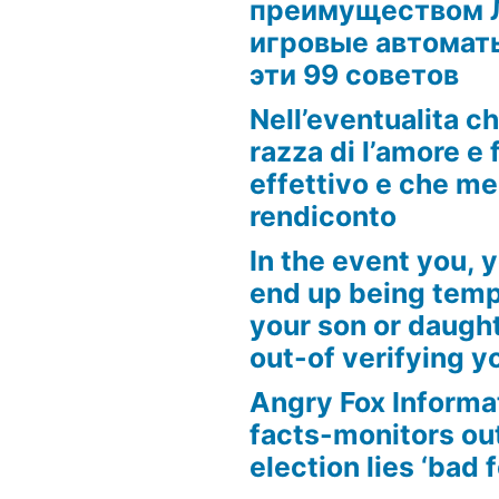
преимуществом 
игровые автоматы
эти 99 советов
Nell’eventualita c
razza di l’amore e f
effettivo e che m
rendiconto
In the event you, y
end up being tempt
your son or daugh
out-of verifying yo
Angry Fox Informa
facts-monitors ou
election lies ‘bad 