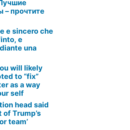
Лучшие
 – прочтите
he e sincero che
into, e
ediante una
ou will likely
ed to “fix”
ter as a way
ur self
tion head said
t of Trump’s
for team’