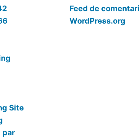
42
Feed de comentar
66
WordPress.org
ing
ng Site
g
 par