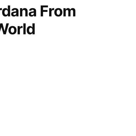
rdana From
World