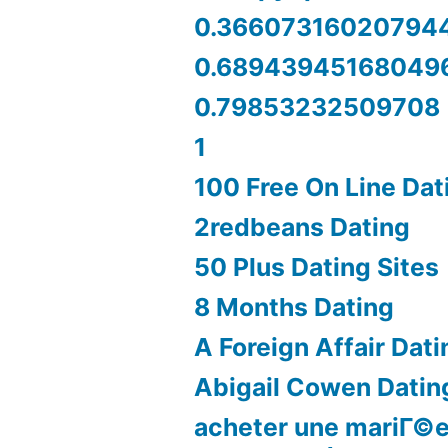
0.36607316020794
0.68943945168049
0.79853232509708
1
100 Free On Line Dat
2redbeans Dating
50 Plus Dating Sites
8 Months Dating
A Foreign Affair Dati
Abigail Cowen Datin
acheter une mariГ©e