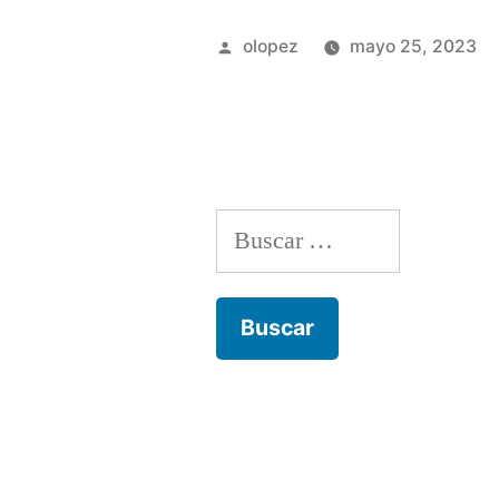
Publicada
olopez
mayo 25, 2023
por
Buscar: