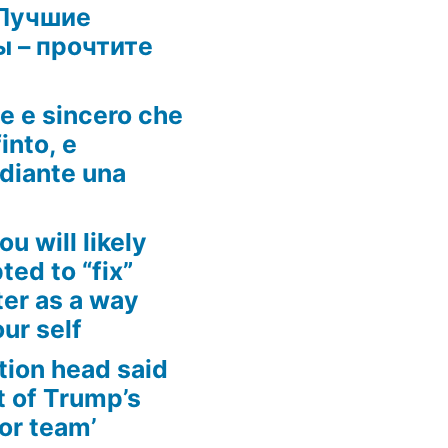
Лучшие
 – прочтите
he e sincero che
into, e
ediante una
ou will likely
ed to “fix”
ter as a way
ur self
tion head said
t of Trump’s
for team’