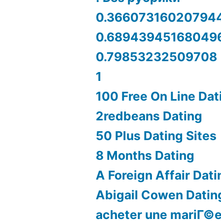
0.36607316020794
0.68943945168049
0.79853232509708
1
100 Free On Line Dat
2redbeans Dating
50 Plus Dating Sites
8 Months Dating
A Foreign Affair Dati
Abigail Cowen Datin
acheter une mariГ©e