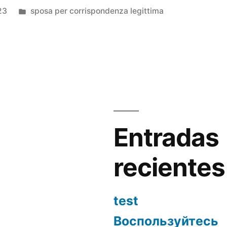
Publicada
23
sposa per corrispondenza legittima
en
Entradas
recientes
test
Воспользуйтесь