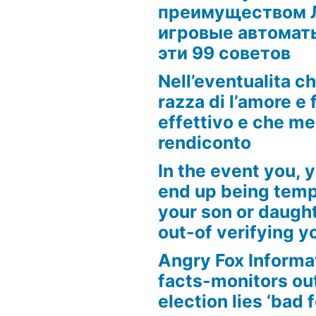
преимуществом 
игровые автоматы
эти 99 советов
Nell’eventualita c
razza di l’amore e f
effettivo e che m
rendiconto
In the event you, y
end up being tempt
your son or daugh
out-of verifying yo
Angry Fox Informa
facts-monitors ou
election lies ‘bad 