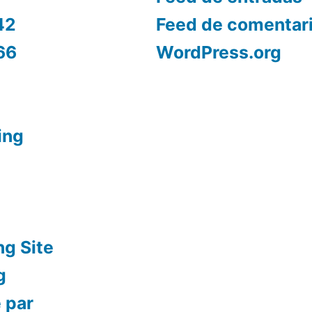
42
Feed de comentar
66
WordPress.org
ing
ng Site
g
 par