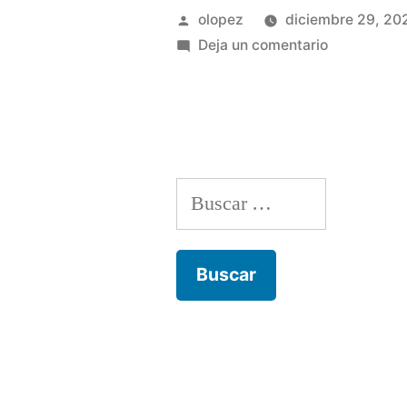
Publicada
olopez
diciembre 29, 20
por
en
Deja un comentario
12
soluzioni
fertile
da
disporre
Buscar:
Tinder
non
funziona
su
Android