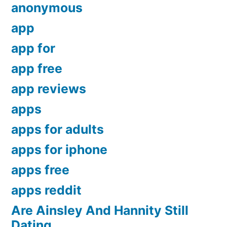
anonymous
app
app for
app free
app reviews
apps
apps for adults
apps for iphone
apps free
apps reddit
Are Ainsley And Hannity Still
Dating