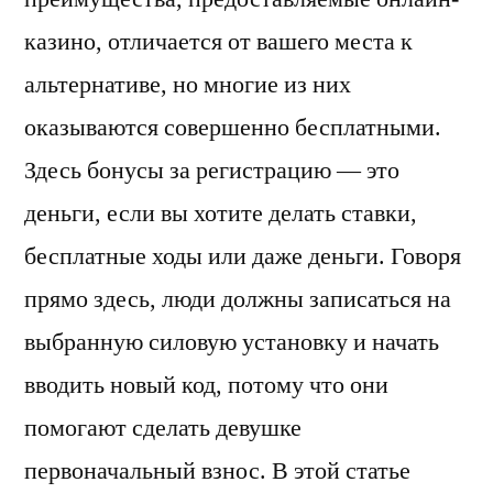
казино, отличается от вашего места к
альтернативе, но многие из них
оказываются совершенно бесплатными.
Здесь бонусы за регистрацию — это
деньги, если вы хотите делать ставки,
бесплатные ходы или даже деньги. Говоря
прямо здесь, люди должны записаться на
выбранную силовую установку и начать
вводить новый код, потому что они
помогают сделать девушке
первоначальный взнос. В этой статье