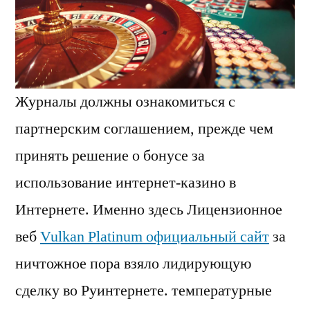
Журналы должны ознакомиться с
партнерским соглашением, прежде чем
принять решение о бонусе за
использование интернет-казино в
Интернете.
Именно здесь Лицензионное
веб
Vulkan Platinum официальный сайт
за
ничтожное пора взяло лидирующую
сделку во Руинтернете. температурные