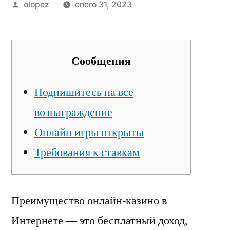
Publicada
olopez
enero 31, 2023
por
Сообщения
Подпишитесь на все
вознаграждение
Онлайн игры открыты
Требования к ставкам
Преимущество онлайн-казино в
Интернете — это бесплатный доход,