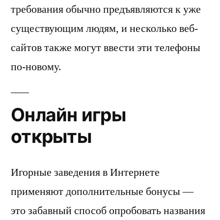
требования обычно предъявляются к уже
существующим людям, и несколько веб-
сайтов также могут ввести эти телефоны
по-новому.
Онлайн игры
открыты
Игорные заведения в Интернете
применяют дополнительные бонусы —
это забавный способ опробовать названия