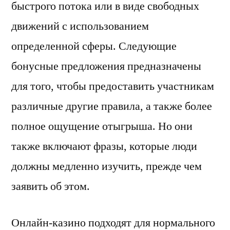
быстрого потока или в виде свободных
движений с использованием
определенной сферы. Следующие
бонусные предложения предназначены
для того, чтобы предоставить участникам
различные другие правила, а также более
полное ощущение отыгрыша. Но они
также включают фразы, которые люди
должны медленно изучить, прежде чем
заявить об этом.
Онлайн-казино подходят для нормального