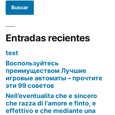
Entradas recientes
test
Воспользуйтесь
преимуществом Лучшие
игровые автоматы – прочтите
эти 99 советов
Nell’eventualita che e sincero
che razza di l’amore e finto, e
effettivo e che mediante una