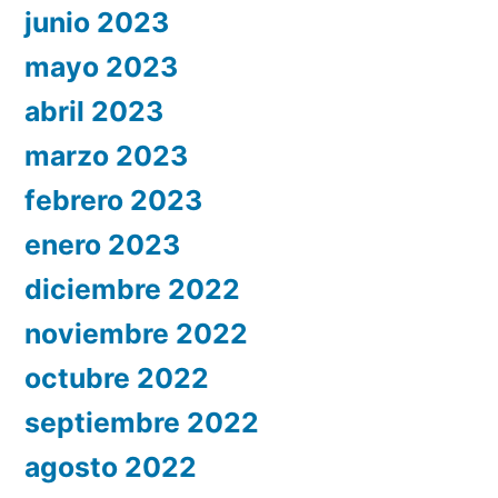
junio 2023
mayo 2023
abril 2023
marzo 2023
febrero 2023
enero 2023
diciembre 2022
noviembre 2022
octubre 2022
septiembre 2022
agosto 2022