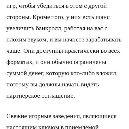
игр, чтобы убедиться в этом с другой
стороны. Кроме того, у них есть шанс
увеличить банкролл, работая на вас с
плохим звуком, и вы начнете зарабатывать
чаще. Они доступны практически во всех
форматах, и они обычно ограничены
суммой денег, которую кто-либо вложил,
поэтому вы должны начать видеть
партнерское соглашение.
Свежие игорные заведения, являющиеся
настоящим ключом в приемлемой